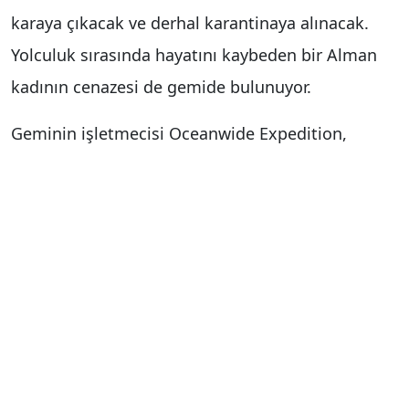
karaya çıkacak ve derhal karantinaya alınacak.
Yolculuk sırasında hayatını kaybeden bir Alman
kadının cenazesi de gemide bulunuyor.
Geminin işletmecisi Oceanwide Expedition,
gemide bulunanların hastalığa dair semptom
göstermediğini belirterek, sağlık personellerinin
mürettebatı yakından takip ettiğini aktardı.
Oceanwide Expedition, geminin temizlik ve
dezenfeksiyon işlemlerinden geçeceğini belirtti.
Yetkililer, bazı kişilerin limandaki karantina
tesislerinde kalacağını, bazılarının ise evlerinde
kendilerini izole edeceğini açıkladı. Yetkililer,