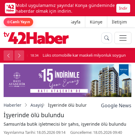
Mobil uygulamamız yayında! Konya gündeminde
İndir
haberdar olmak için indirin.
Ana Sayfa
Künye
İletişim
Canlı Yayın
palı kavga çıktı
Lüks otomobille kar maskeli milyonluk soygun
18:34
Haberler
Asayiş
İşyerinde ölü bulundu
Google News
İşyerinde ölü bulundu
Samsun’da butik işletmecisi bir şahıs, işyerinde ölü bulundu
Yayınlanma Tarihi: 18.05.2026 09:14
Güncelleme: 18.05.2026 09:40