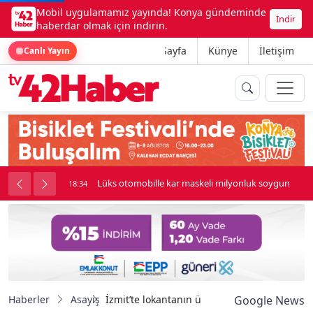
Mobil uygulamamız yayında! Konya gündeminde
İndir
haberdar olmak için indirin.
Ana Sayfa
Künye
İletişim
Canlı Yayın
palı kavga çıktı
Lüks otomobille kar maskeli milyonluk soygun
18:34
Haberler
Asayiş
İzmit’te lokantanın üzerine devrilen ağaç dal
Google News