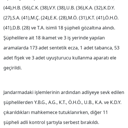
(44),H.B. (56),C.K. (38),V.Y. (38),U.B. (36),K.A. (32),K.D.Y.
(27),S.A. (41),M.Ç. (24),E.K. (28),M.Ö. (31),K.T. (41),Ö.H.Ö.
(41),D.B. (28) ve T.A. isimli 18 şüpheli gözaltına alındı.
Şüphelilere ait 18 ikamet ve 3 iş yerinde yapılan
aramalarda 173 adet sentetik ecza, 1 adet tabanca, 53
adet fişek ve 3 adet uyuşturucu kullanma aparatı ele
geçirildi.
Jandarmadaki işlemlerinin ardından adliyeye sevk edilen
şüphelilerden Y.B.G., A.G., K.T., Ö.H.Ö., U.B., K.A. ve K.D.Y.
çıkarıldıkları mahkemece tutuklanırken, diğer 11
şüpheli adli kontrol şartıyla serbest bırakıldı.