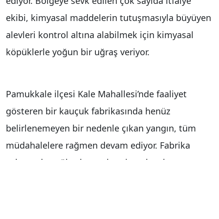
ediyor. Bölgeye sevk edilen çok sayıda itfaiye
ekibi, kimyasal maddelerin tutuşmasıyla büyüyen
alevleri kontrol altına alabilmek için kimyasal
köpüklerle yoğun bir uğraş veriyor.
Pamukkale ilçesi Kale Mahallesi’nde faaliyet
gösteren bir kauçuk fabrikasında henüz
belirlenemeyen bir nedenle çıkan yangın, tüm
müdahalelere rağmen devam ediyor. Fabrika
sahasından yükselen ve kentin pek çok
noktasından çıplak gözle görülen yoğun siyah
dumanlar gökyüzünü kaplarken, bölgeye Denizli
Büyükşehir Belediyesi İtfaiye Daire Başkanlığı’na