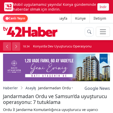
Mobil uygulamamız yayında! Konya gündeminde
İndir
haberdar olmak için indirin.
Ana Sayfa
Künye
İletişim
Canlı Yayın
Konya'da Dev Uyuşturucu Operasyonu
18:34
1
Haberler
Asayiş
Jandarmadan Ordu ve Samsun’da uyuşturuc
Google News
Jandarmadan Ordu ve Samsun’da uyuşturucu
operasyonu: 7 tutuklama
Ordu İl Jandarma Komutanlığınca uyuşturucu ve uyarıcı