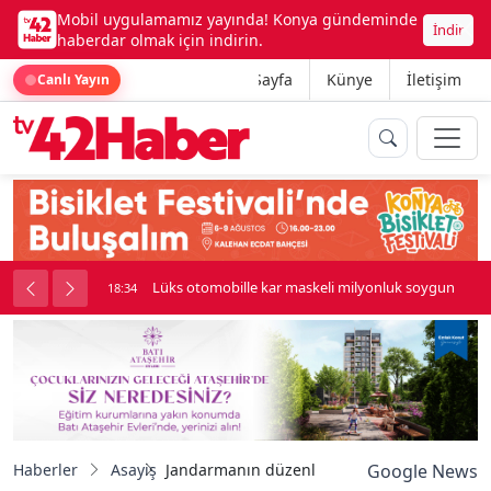
Mobil uygulamamız yayında! Konya gündeminde
İndir
haberdar olmak için indirin.
Ana Sayfa
Künye
İletişim
Canlı Yayın
palı kavga çıktı
Lüks otomobille kar maskeli milyonluk soygun
18:34
Haberler
Asayiş
Jandarmanın düzenlediği uyuşturucu operas
Google News