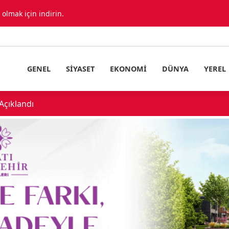
lmak için indirin.
GENEL
SIYASET
EKONOMI
DÜNYA
YEREL
çıklandı