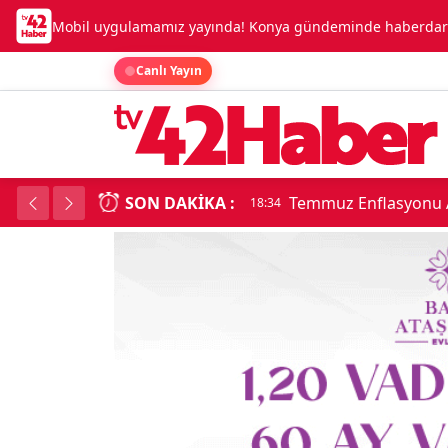
Mobil uygulamamız yayında! Konya gündeminde haberdar o
Canlı Yayın
SON DAKIKA :
Temmuz Enflasyonu A
18:34