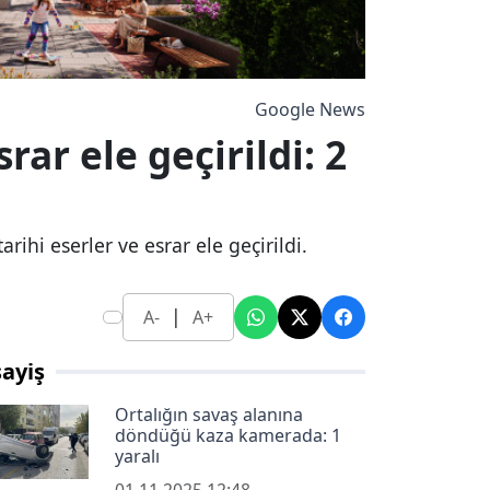
Google News
ar ele geçirildi: 2
ihi eserler ve esrar ele geçirildi.
|
A-
A+
ayiş
Ortalığın savaş alanına
döndüğü kaza kamerada: 1
yaralı
01.11.2025 12:48