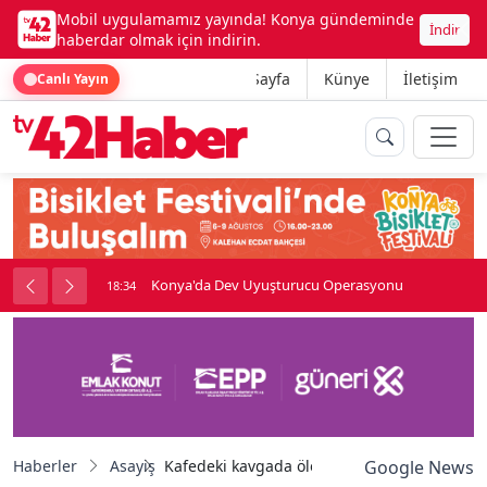
Mobil uygulamamız yayında! Konya gündeminde
İndir
haberdar olmak için indirin.
Ana Sayfa
Künye
İletişim
Canlı Yayın
Konya'da Dev Uyuşturucu Operasyonu
18:34
Haberler
Asayiş
Kafedeki kavgada ölen genç toprağa verildi
Google News