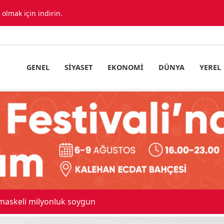
lmak için indirin.
GENEL
SIYASET
EKONOMI
DÜNYA
YEREL
 maskeli milyonluk soygun