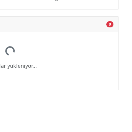
0
yor...
ar yükleniyor...