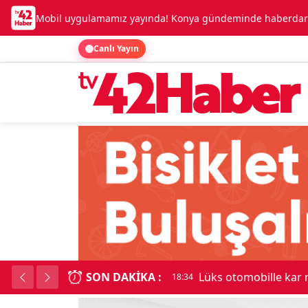
Mobil uygulamamız yayında! Konya gündeminde haberdar o
Canlı Yayın
SON DAKIKA :
Lüks otomobille kar
18:34