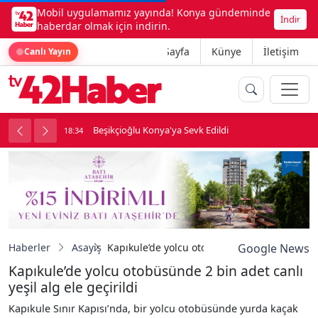
Mobil uygulamamız yayında! Konya gündeminde
İndir
haberdar olmak için indirin.
Ana Sayfa
Künye
İletişim
Canlı Yayın
ne girdi
Beşikçioğlu Konya'ya Sevk Edildi
18:34
1
Haberler
Asayiş
Kapıkule’de yolcu otobüsünde 2 bin adet canlı
Google News
Kapıkule’de yolcu otobüsünde 2 bin adet canlı
yeşil alg ele geçirildi
Kapıkule Sınır Kapısı’nda, bir yolcu otobüsünde yurda kaçak