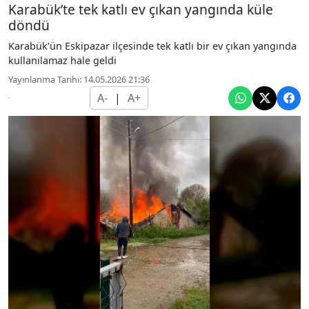
Karabük’te tek katlı ev çıkan yangında küle
döndü
Karabük’ün Eskipazar ilçesinde tek katlı bir ev çıkan yangında
kullanılamaz hale geldi
Yayınlanma Tarihi: 14.05.2026 21:36
A-
|
A+