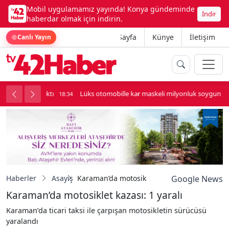
Mobil uygulamamız yayında! Konya gündeminde
İndir
haberdar olmak için indirin.
Ana Sayfa
Künye
İletişim
Canlı Yayın
palı kavga çıktı
Lüks otomobille kar maskeli milyonluk soygun
18:34
Haberler
Asayiş
Karaman’da motosiklet kazası: 1 yaralı
Google News
Karaman’da motosiklet kazası: 1 yaralı
Karaman’da ticari taksi ile çarpışan motosikletin sürücüsü
yaralandı