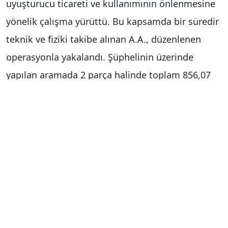
uyuşturucu ticareti ve kullanımının önlenmesine
yönelik çalışma yürüttü. Bu kapsamda bir süredir
teknik ve fiziki takibe alınan A.A., düzenlenen
operasyonla yakalandı. Şüphelinin üzerinde
yapılan aramada 2 parça halinde toplam 856,07
gram uyuşturucu madde ele geçirildi.
Çalışmalarını sürdüren ekipler, uyuşturucu madde
kullandıkları iddiasıyla kent merkezinde S.U. ile
A.T.’yi de gözaltına aldı. Emniyetteki işlemlerinin
ardından S.U. adli kontrol şartıyla serbest
bırakılırken, A.A. ve A.T. çıkarıldıkları mahkemece
tutuklanarak cezaevine gönderildi.