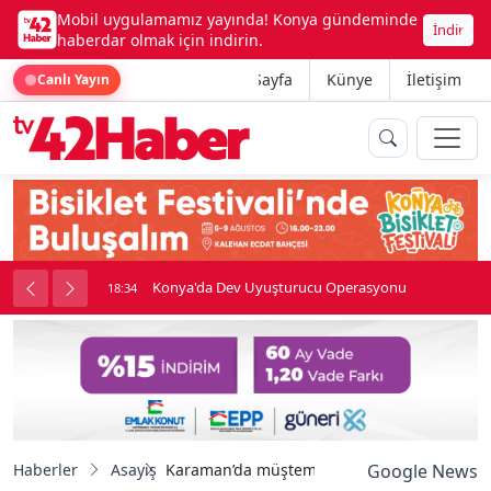
Mobil uygulamamız yayında! Konya gündeminde
İndir
haberdar olmak için indirin.
Ana Sayfa
Künye
İletişim
Canlı Yayın
Konya'da Dev Uyuşturucu Operasyonu
18:34
Haberler
Asayiş
Karaman’da müştemilatta çıkan yangın eve
Google News