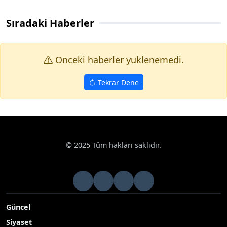
Sıradaki Haberler
Onceki haberler yuklenemedi.
Tekrar Dene
Haberler
Asayiş
Beyşehir’de otomobil araziye savruldu: 2 yar
Google News
Beyşehir’de otomobil araziye savruldu: 2 yaralı
Konya’nın Beyşehir ilçesinde otomobilin yoldan çıkarak
araziye savrulması sonucu meydana gelen kazada karı koca
yaralandı.
Yayınlanma Tarihi: 15.11.2025 11:53
A-
|
A+