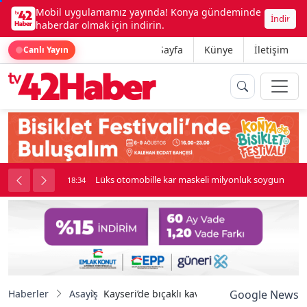
Mobil uygulamamız yayında! Konya gündeminde
İndir
haberdar olmak için indirin.
Ana Sayfa
Künye
İletişim
Canlı Yayın
palı kavga çıktı
Lüks otomobille kar maskeli milyonluk soygun
18:34
Haberler
Asayiş
Kayseri’de bıçaklı kavga: 1 yaralı
Google News