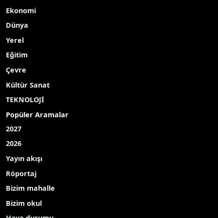
Kaza, Beyşehir Antalya karayolunun 7.
kilometresinde yaşandı. Edinilen bilgiye göre,
M.Ç. (65) yönetimindeki 42 AAT 002 plakalı