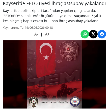
Kayseri’de FETÖ üyesi ihraç astsubay yakalandı
Kayseri’de polis ekipleri tarafından yapılan çalışmalarda,
‘FETÖ/PDY silahlı terör örgütüne üye olma’ suçundan 6 yıl 3
kesinleşmiş hapis cezası bulunan ihraç astsubay yakalandı
Yayınlanma Tarihi: 06.06.2026 00:18
A-
|
A+