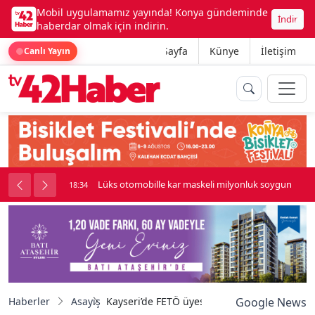
Mobil uygulamamız yayında! Konya gündeminde
İndir
haberdar olmak için indirin.
Ana Sayfa
Künye
İletişim
Canlı Yayın
palı kavga çıktı
Lüks otomobille kar maskeli milyonluk soygun
18:34
Haberler
Asayiş
Kayseri’de FETÖ üyesi ihraç astsubay yakala
Google News