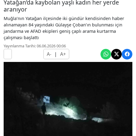
Yatağan’da kaybolan yaşlı kadın her yerde
aranıyor
Muğla’nın Yatağan ilçesinde iki gündür kendisinden haber
alınamayan 84 yaşındaki Gülayşe Çoban’ın bulunması için
jandarma ve AFAD ekipleri geniş çaplı arama kurtarma
çalışması başlattı
Yayınlanma Tarihi: 06.06.2026 00:06
A-
|
A+