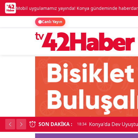
Mobil uygulamamız yayında! Konya gündeminde haberdar o
Canlı Yayın
SON DAKIKA :
Konya'da Dev Uyuşt
18:34