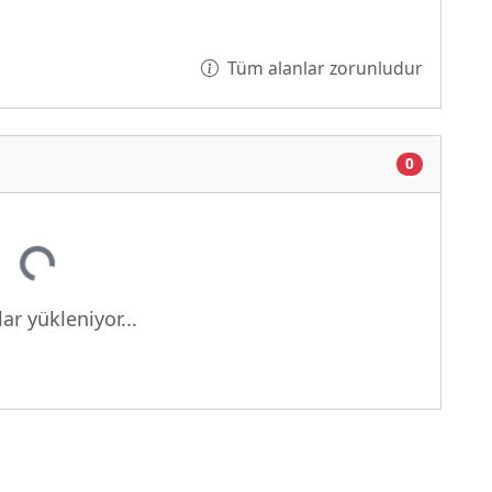
Tüm alanlar zorunludur
0
or...
ar yükleniyor...