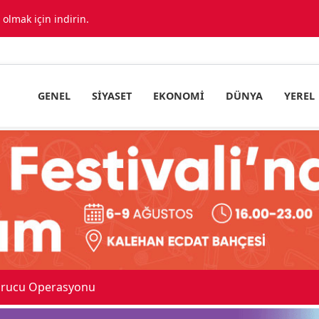
lmak için indirin.
GENEL
SIYASET
EKONOMI
DÜNYA
YEREL
urucu Operasyonu