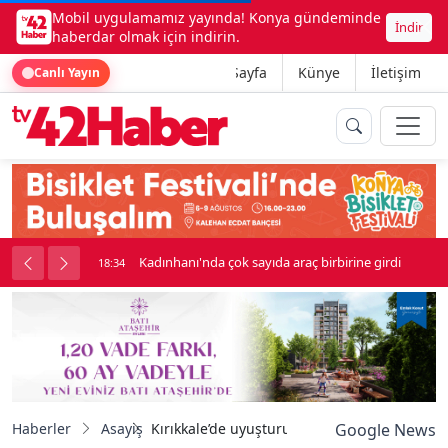
Mobil uygulamamız yayında! Konya gündeminde
İndir
haberdar olmak için indirin.
Ana Sayfa
Künye
İletişim
Canlı Yayın
nluk soygun
Kadınhanı'nda çok sayıda araç birbirine girdi
18:34
Haberler
Asayiş
Kırıkkale’de uyuşturucu operasyonu: 1 tutu
Google News