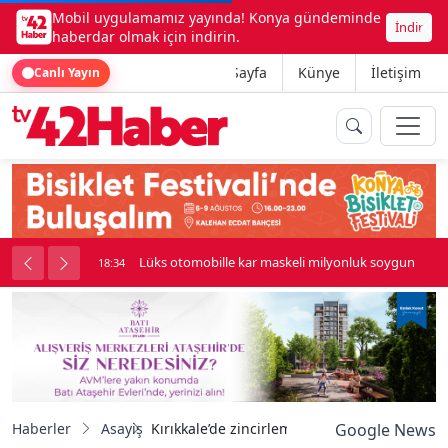
Mobil uygulamamız yayında! Konya gündeminde
İndir
haberdar olmak için indirin.
Ana Sayfa
Künye
İletişim
Canlı Yayın
nluk soygun
Kadınhanı'nda çok sayıda araç birbirine girdi
18:34
Haberler
Asayiş
Kırıkkale’de zincirleme trafik kazası: 7 yaralı
Google News