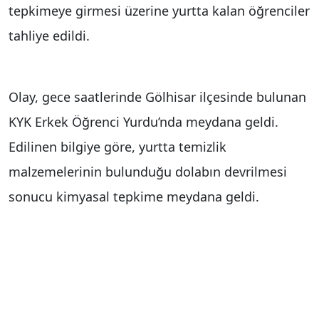
tepkimeye girmesi üzerine yurtta kalan öğrenciler
tahliye edildi.
Olay, gece saatlerinde Gölhisar ilçesinde bulunan
KYK Erkek Öğrenci Yurdu’nda meydana geldi.
Edilinen bilgiye göre, yurtta temizlik
malzemelerinin bulunduğu dolabın devrilmesi
sonucu kimyasal tepkime meydana geldi.
Durumu fark eden yurt çalışanların ihbarı üzerine
adrese sağlık, polis, itfaiye ve AFAD ekipleri sevk
edildi. Ekipler tarafından yurtta kalan öğrenciler
tahliye edilirken, ekipler tarafından bina ve