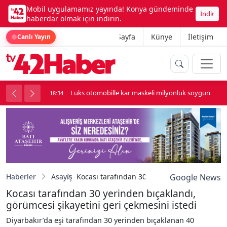
Mobil uygulamamız yayında! Konya gündeminde
İndir
haberdar olmak için indirin.
Ana Sayfa
Künye
İletişim
Canlı Yayın
palı kavga çıktı
Lüks otomobille kar maskeli milyonluk soygun
18:34
Haberler
Asayiş
Kocası tarafından 30 yerinden bıçaklandı, gö
Google News
Kocası tarafından 30 yerinden bıçaklandı,
görümcesi şikayetini geri çekmesini istedi
Diyarbakır’da eşi tarafından 30 yerinden bıçaklanan 40