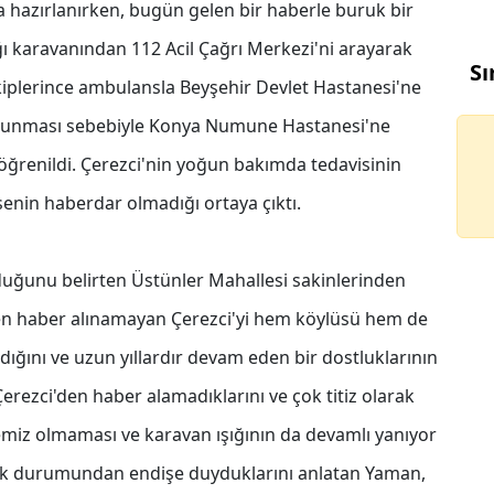
hazırlanırken, bugün gelen bir haberle buruk bir
ğı karavanından 112 Acil Çağrı Merkezi'ni arayarak
Sı
ekiplerince ambulansla Beyşehir Devlet Hastanesi'ne
i bulunması sebebiyle Konya Numune Hastanesi'ne
öğrenildi. Çerezci'nin yoğun bakımda tedavisinin
in haberdar olmadığı ortaya çıktı.
nduğunu belirten Üstünler Mahallesi sakinlerinden
en haber alınamayan Çerezci'yi hem köylüsü hem de
dığını ve uzun yıllardır devam eden bir dostluklarının
erezci'den haber alamadıklarını ve çok titiz olarak
temiz olmaması ve karavan ışığının da devamlı yanıyor
lık durumundan endişe duyduklarını anlatan Yaman,