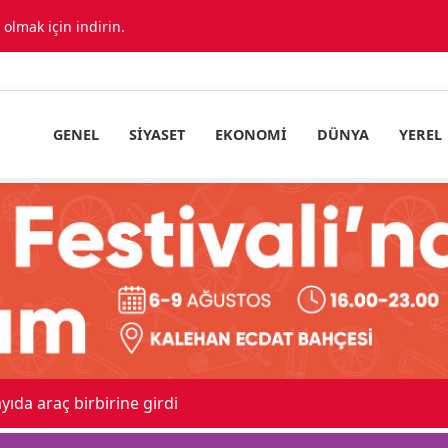
lmak için indirin.
GENEL
SIYASET
EKONOMI
DÜNYA
YEREL
ıda araç birbirine girdi