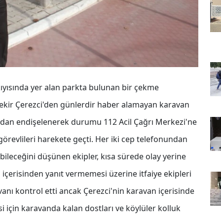
ıyısında yer alan parkta bulunan bir çekme
Bekir Çerezci'den günlerdir haber alamayan karavan
undan endişelenerek durumu 112 Acil Çağrı Merkezi'ne
k görevlileri harekete geçti. Her iki cep telefonundan
ileceğini düşünen ekipler, kısa sürede olay yerine
 içerisinden yanıt vermemesi üzerine itfaiye ekipleri
avanı kontrol etti ancak Çerezci'nin karavan içerisinde
i için karavanda kalan dostları ve köylüler kolluk