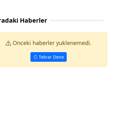
radaki Haberler
Onceki haberler yuklenemedi.
Tekrar Dene