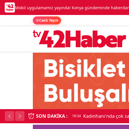
Mobil uygulamamız yayında! Konya gündeminde haberdar o
Canlı Yayın
SON DAKIKA :
Kadınhanı'nda çok say
18:34