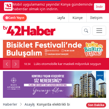
Mobil uygulamamız yayında! Konya gündeminde
İndir
haberdar olmak için indirin.
Ana Sayfa
Künye
İletişim
Canlı Yayın
palı kavga çıktı
Lüks otomobille kar maskeli milyonluk soygun
18:34
Haberler
Asayiş
Konya'da elektrikli bisiklet ile beton mikseri ç
Son Dakika