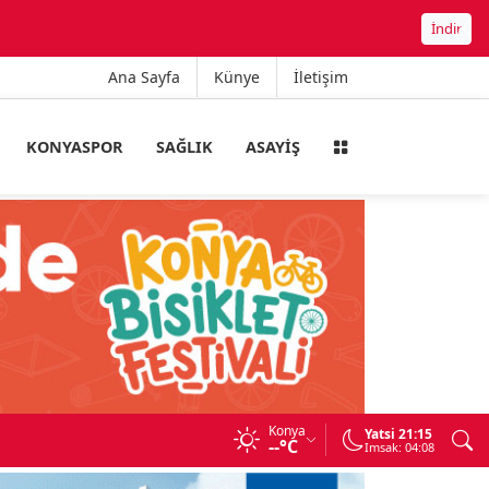
İndir
Ana Sayfa
Künye
İletişim
KONYASPOR
SAĞLIK
ASAYIŞ
Konya
A
Yatsi 21:15
--°C
Imsak: 04:08