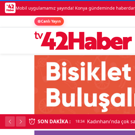
Mobil uygulamamız yayında! Konya gündeminde haberdar o
Canlı Yayın
aç birbirine girdi
SON DAKIKA :