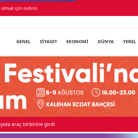
lmak için indirin.
GENEL
SIYASET
EKONOMI
DÜNYA
YEREL
Beşikçioğlu Konya'ya Sevk Edildi
18:34