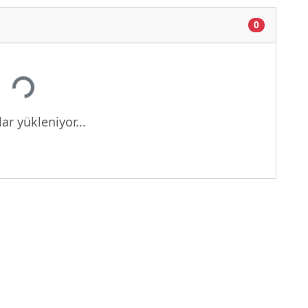
0
or...
ar yükleniyor...