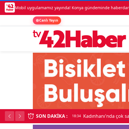
Mobil uygulamamız yayında! Konya gündeminde haberdar o
Canlı Yayın
SON DAKIKA :
Kadınhanı'nda çok sayıda araç birb
18:34