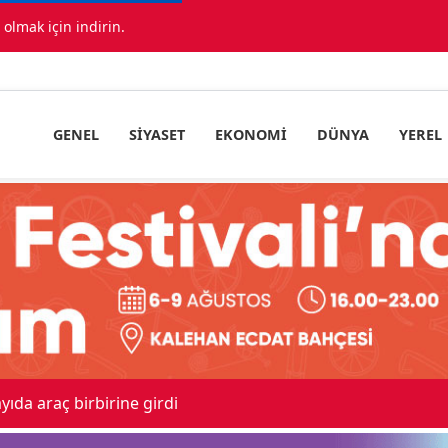
lmak için indirin.
GENEL
SIYASET
EKONOMI
DÜNYA
YEREL
irine girdi