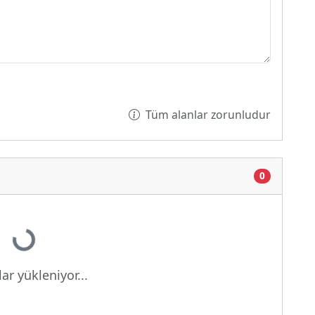
Tüm alanlar zorunludur
0
yor...
ar yükleniyor...