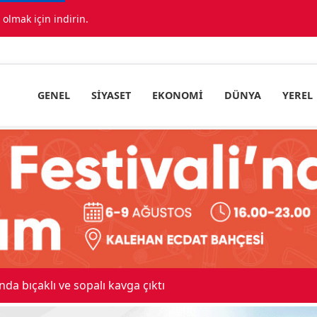
lmak için indirin.
GENEL
SIYASET
EKONOMI
DÜNYA
YEREL
 maskeli milyonluk soygun