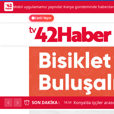
Mobil uygulamamız yayında! Konya gündeminde haberdar o
Canlı Yayın
SON DAKIKA :
Lüks otomobille kar
18:34