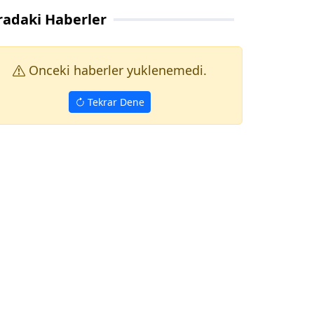
radaki Haberler
Onceki haberler yuklenemedi.
Tekrar Dene