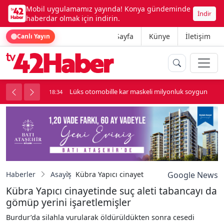
Mobil uygulamamız yayında! Konya gündeminde
İndir
haberdar olmak için indirin.
Ana Sayfa
Künye
İletişim
Canlı Yayın
palı kavga çıktı
Lüks otomobille kar maskeli milyonluk soygun
18:34
Haberler
Asayiş
Kübra Yapıcı cinayetinde suç aleti tabancayı
Google News
Kübra Yapıcı cinayetinde suç aleti tabancayı da
gömüp yerini işaretlemişler
Burdur’da silahla vurularak öldürüldükten sonra cesedi