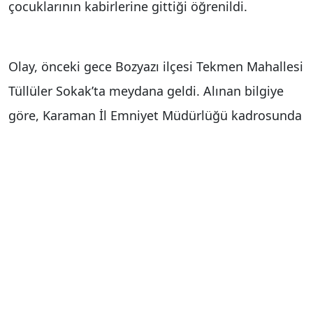
çocuklarının kabirlerine gittiği öğrenildi.
Olay, önceki gece Bozyazı ilçesi Tekmen Mahallesi
Tüllüler Sokak’ta meydana geldi. Alınan bilgiye
göre, Karaman İl Emniyet Müdürlüğü kadrosunda
görev yapan polis memuru Musa Tülü (39),eşi
Ebru (33),çocukları Azra (7) ve Ömer Selim (4) ile 1
Mayıs’ta memleketi Mersin’in Bozyazı ilçesine
geldi. Musa Tülü ve ailesi, annesinin yaşadığı evin
ikinci katında kalırken gece rahatsızlanıp kusma
ve mide bulantısı şikayetiyle Bozyazı Devlet
Hastanesi’ne başvurdu. Aileden önce Ömer Selim,
ardından Azra yapılan tüm müdahalelere rağmen