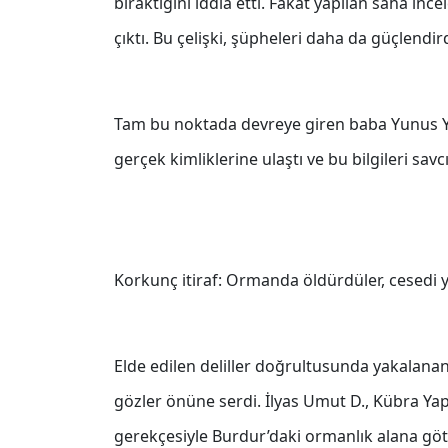
bıraktığını iddia etti. Fakat yapılan saha i
çıktı. Bu çelişki, şüpheleri daha da güçlendird
Tam bu noktada devreye giren baba Yunus Yap
gerçek kimliklerine ulaştı ve bu bilgileri savcı
Korkunç itiraf: Ormanda öldürdüler, cesedi y
Elde edilen deliller doğrultusunda yakalanan 
gözler önüne serdi. İlyas Umut D., Kübra Yap
gerekçesiyle Burdur’daki ormanlık alana gö