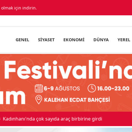
lmak için indirin.
GENEL
SIYASET
EKONOMI
DÜNYA
YEREL
ıda araç birbirine girdi