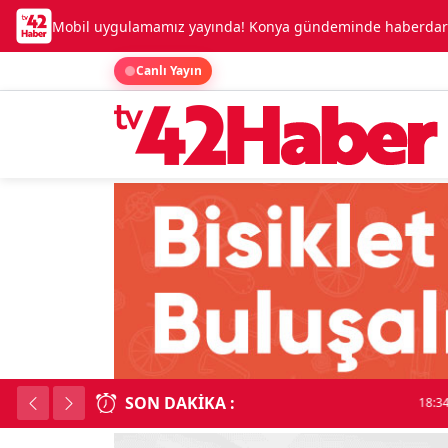
Mobil uygulamamız yayında! Konya gündeminde haberdar o
Canlı Yayın
SON DAKIKA :
Kadınhanı'nda çok say
18:34