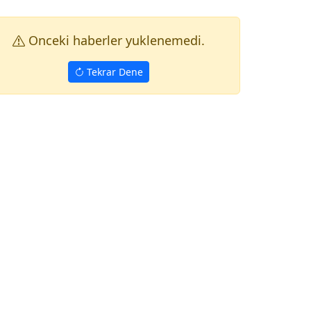
Onceki haberler yuklenemedi.
Tekrar Dene