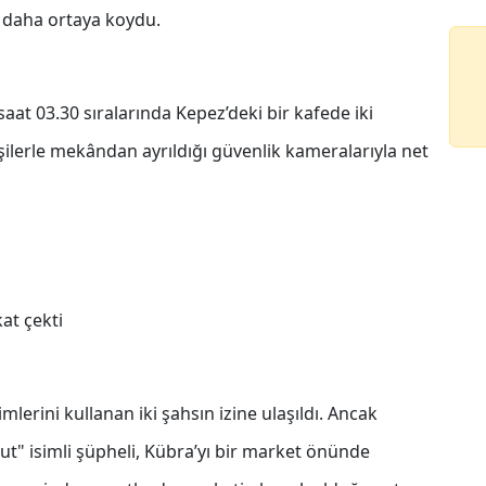
ez daha ortaya koydu.
aat 03.30 sıralarında Kepez’deki bir kafede iki
işilerle mekândan ayrıldığı güvenlik kameralarıyla net
kat çekti
lerini kullanan iki şahsın izine ulaşıldı. Ancak
mut" isimli şüpheli, Kübra’yı bir market önünde