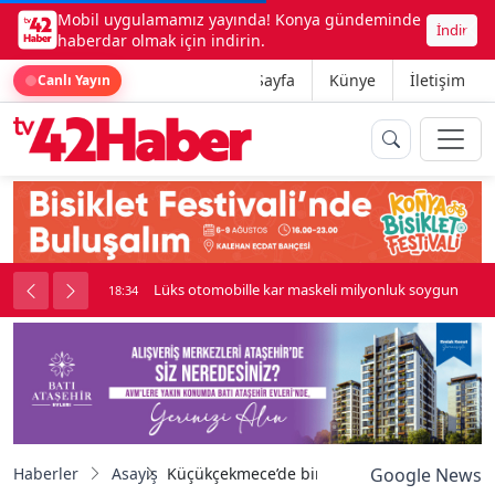
Mobil uygulamamız yayında! Konya gündeminde
İndir
haberdar olmak için indirin.
Ana Sayfa
Künye
İletişim
Canlı Yayın
palı kavga çıktı
Lüks otomobille kar maskeli milyonluk soygun
18:34
Haberler
Asayiş
Küçükçekmece’de bir otomobil dur ihtarına u
Google News