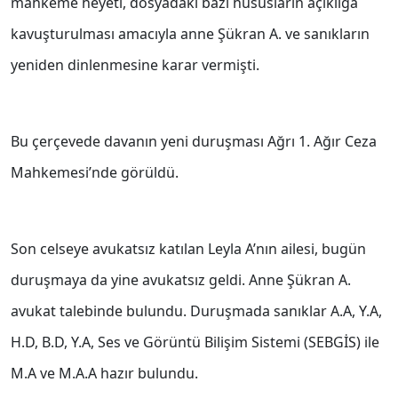
mahkeme heyeti, dosyadaki bazı hususların açıklığa
kavuşturulması amacıyla anne Şükran A. ve sanıkların
yeniden dinlenmesine karar vermişti.
Bu çerçevede davanın yeni duruşması Ağrı 1. Ağır Ceza
Mahkemesi’nde görüldü.
Son celseye avukatsız katılan Leyla A’nın ailesi, bugün
duruşmaya da yine avukatsız geldi. Anne Şükran A.
avukat talebinde bulundu. Duruşmada sanıklar A.A, Y.A,
H.D, B.D, Y.A, Ses ve Görüntü Bilişim Sistemi (SEBGİS) ile
M.A ve M.A.A hazır bulundu.