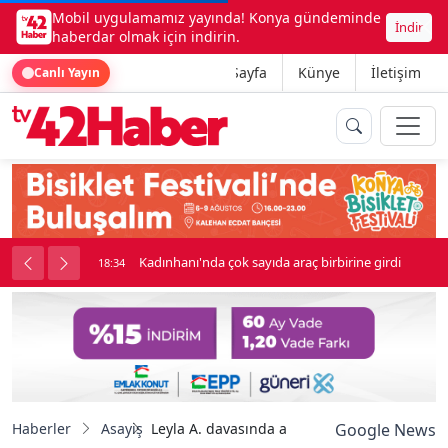
Mobil uygulamamız yayında! Konya gündeminde
İndir
haberdar olmak için indirin.
Ana Sayfa
Künye
İletişim
Canlı Yayın
nluk soygun
Kadınhanı'nda çok sayıda araç birbirine girdi
18:34
Haberler
Asayiş
Leyla A. davasında anne konuştu: "Bu acıyı 
Google News