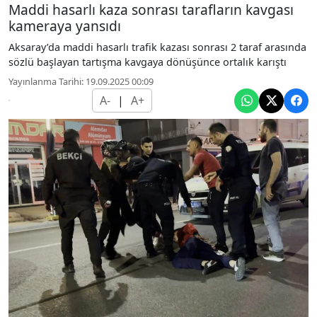
Maddi hasarlı kaza sonrası tarafların kavgası
kameraya yansıdı
Aksaray’da maddi hasarlı trafik kazası sonrası 2 taraf arasında
sözlü başlayan tartışma kavgaya dönüşünce ortalık karıştı
Yayınlanma Tarihi: 19.09.2025 00:09
A-
|
A+