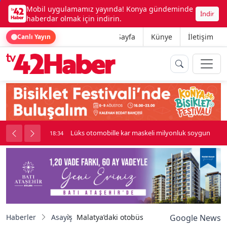
Mobil uygulamamız yayında! Konya gündeminde
İndir
haberdar olmak için indirin.
Ana Sayfa
Künye
İletişim
Canlı Yayın
palı kavga çıktı
Lüks otomobille kar maskeli milyonluk soygun
18:34
Haberler
Asayiş
Malatya’daki otobüs kazasında ölenlerin kimli
Google News