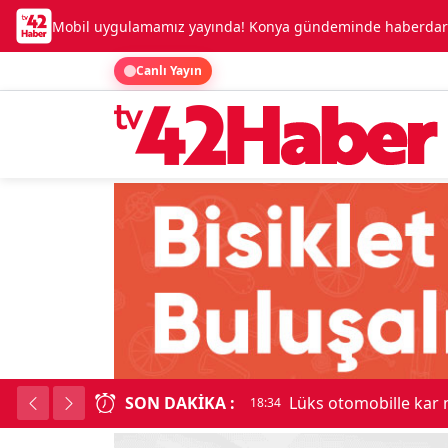
Mobil uygulamamız yayında! Konya gündeminde haberdar o
Canlı Yayın
SON DAKIKA :
Lüks otomobille kar
18:34