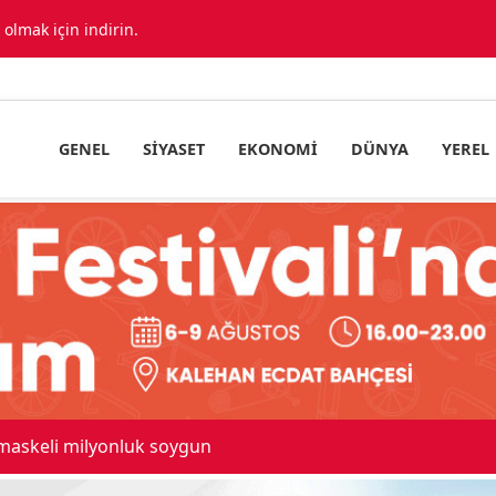
lmak için indirin.
GENEL
SIYASET
EKONOMI
DÜNYA
YEREL
 maskeli milyonluk soygun