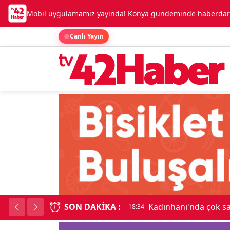
Mobil uygulamamız yayında! Konya gündeminde haberdar o
Canlı Yayın
SON DAKIKA :
Kadınhanı'nda çok say
18:34