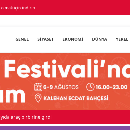
lmak için indirin.
GENEL
SIYASET
EKONOMI
DÜNYA
YEREL
ıda araç birbirine girdi