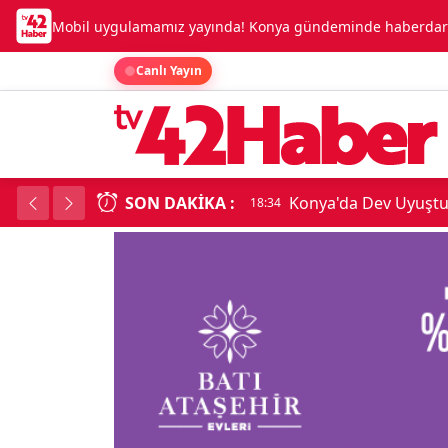
Mobil uygulamamız yayında! Konya gündeminde haberdar o
Canlı Yayın
SON DAKIKA :
Konya'da Dev Uyuşt
18:34