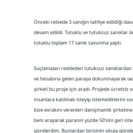
Önceki celsede 3 sanığın tahliye edildiği d
devam edildi. Tutuklu ve tutuksuz sanıklar i
tutuklu toplam 17 sanık savunma yaptı.
Suçlamaları reddeden tutuksuz sanıklardan İ.M
ve hesabına gelen paraya dokunmayarak iade
şirketi bu proje için aradı. Projede ücretsiz s
insanlara katılmak isteyip istemediklerini s
bize evrakını verenleri danışmanlık şirketine i
beni arayarak paranın yüzde 50’sini geri isted
gönderdim. Bunlardan birisinin okula gönde