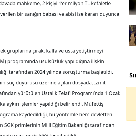
ı davada mahkeme, 2 kişiyi 1’er milyon TL kefaletle
erilen bir sanığın babası ve abisi ise kararı duyunca
ek gruplarına çırak, kalfa ve usta yetiştirmeyi
M) programında usulsüzlük yapıldığına ilişkin
lığı tarafından 2024 yılında soruşturma başlatıldı.
Sı
inin suç duyurusu üzerine açılan dosyada, İzmit
rafından yürütülen Ustalık Telafi Programı’nda 1 Ocak
 aykırı işlemler yapıldığı belirlendi. Müfettiş
rograma kaydedildiği, bu yöntemle hem devletten
 SGK primlerinin Milli Eğitim Bakanlığı tarafından
te para geçirildiği tespit edildi.