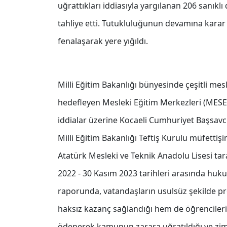
uğrattıkları iddiasıyla yargılanan 206 sanıkl
tahliye etti. Tutukluluğunun devamına karar v
fenalaşarak yere yığıldı.
Milli Eğitim Bakanlığı bünyesinde çeşitli mesl
hedefleyen Mesleki Eğitim Merkezleri (MESE
iddialar üzerine Kocaeli Cumhuriyet Başsavcı
Milli Eğitim Bakanlığı Teftiş Kurulu müfettiş
Atatürk Mesleki ve Teknik Anadolu Lisesi ta
2022 - 30 Kasım 2023 tarihleri arasında hukuka
raporunda, vatandaşların usulsüz şekilde p
haksız kazanç sağlandığı hem de öğrencilerin
ödenerek kamunun zarara uğratıldığı ve zimme