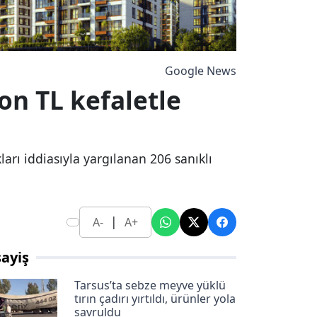
Google News
on TL kefaletle
arı iddiasıyla yargılanan 206 sanıklı
|
A-
A+
ayiş
Tarsus’ta sebze meyve yüklü
tırın çadırı yırtıldı, ürünler yola
savruldu