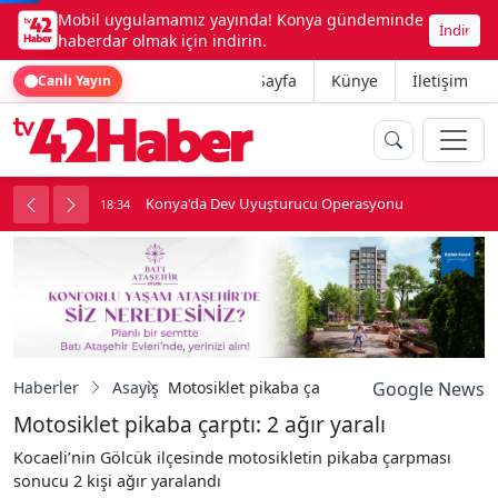
Mobil uygulamamız yayında! Konya gündeminde
İndir
haberdar olmak için indirin.
Ana Sayfa
Künye
İletişim
Canlı Yayın
Konya'da Dev Uyuşturucu Operasyonu
18:34
1
Haberler
Asayiş
Motosiklet pikaba çarptı: 2 ağır yaralı
Google News
Motosiklet pikaba çarptı: 2 ağır yaralı
Kocaeli’nin Gölcük ilçesinde motosikletin pikaba çarpması
sonucu 2 kişi ağır yaralandı