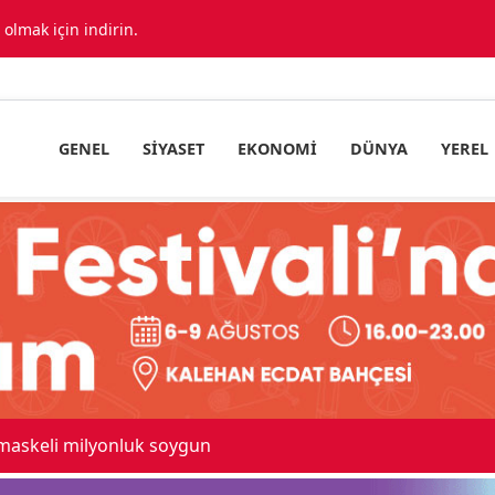
lmak için indirin.
GENEL
SIYASET
EKONOMI
DÜNYA
YEREL
ıda araç birbirine girdi