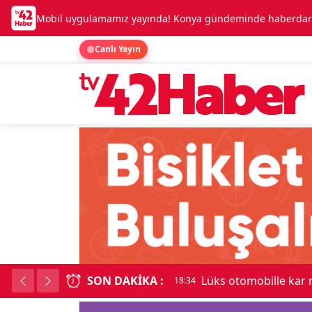
Mobil uygulamamız yayında! Konya gündeminde haberdar o
Canlı Yayın
SON DAKIKA :
Kadınhanı'nda çok say
18:34