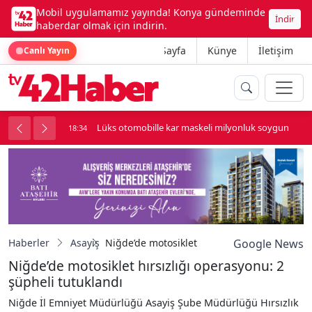
Mobil uygulamamız yayında! Konya gündeminde
İndir
haberdar olmak için indirin.
Ana Sayfa
Künye
İletişim
Canlı Yayın
palı kavga çıktı
Lüks otomobille kar maskeli milyonluk soygun
18:34
Haberler
Asayiş
Niğde’de motosiklet hırsızlığı operasyonu: 2
Google News
Niğde’de motosiklet hırsızlığı operasyonu: 2
şüpheli tutuklandı
Niğde İl Emniyet Müdürlüğü Asayiş Şube Müdürlüğü Hırsızlık