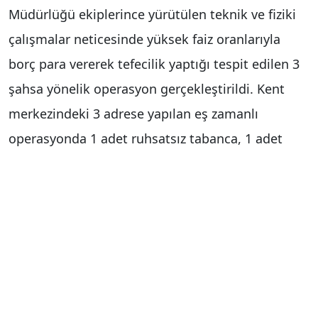
Müdürlüğü ekiplerince yürütülen teknik ve fiziki
çalışmalar neticesinde yüksek faiz oranlarıyla
borç para vererek tefecilik yaptığı tespit edilen 3
şahsa yönelik operasyon gerçekleştirildi. Kent
merkezindeki 3 adrese yapılan eş zamanlı
operasyonda 1 adet ruhsatsız tabanca, 1 adet
şarjör, 34 adet fişek, 3 adet doküman ve 4 adet
cep telefonu ele geçirildi. Operasyonda 3 şüpheli
yakalanarak gözaltına alındı.
Haber Merkezi