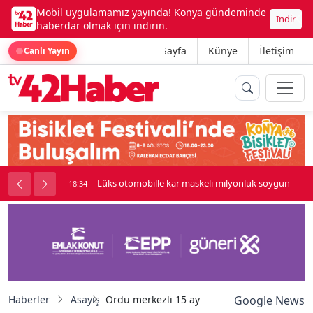
Mobil uygulamamız yayında! Konya gündeminde
İndir
haberdar olmak için indirin.
Ana Sayfa
Künye
İletişim
Canlı Yayın
palı kavga çıktı
Lüks otomobille kar maskeli milyonluk soygun
18:34
Haberler
Asayiş
Ordu merkezli 15 ay süren dev operasyon: 
Google News