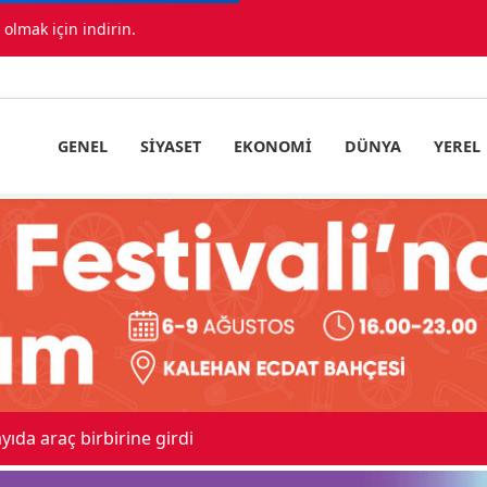
lmak için indirin.
GENEL
SIYASET
EKONOMI
DÜNYA
YEREL
ıda araç birbirine girdi