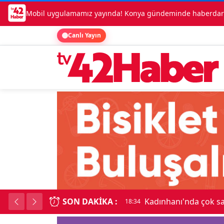
Mobil uygulamamız yayında! Konya gündeminde haberdar o
Canlı Yayın
SON DAKIKA :
Kadınhanı'nda çok say
18:34