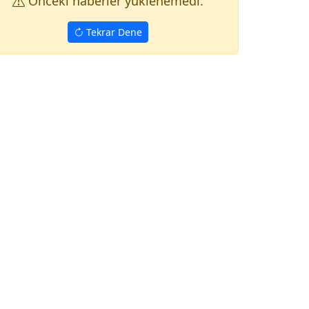
Onceki haberler yuklenemedi.
Tekrar Dene