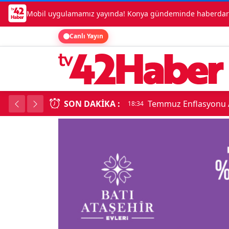
Mobil uygulamamız yayında! Konya gündeminde haberdar o
Canlı Yayın
SON DAKIKA :
Temmuz Enflasyonu A
18:34