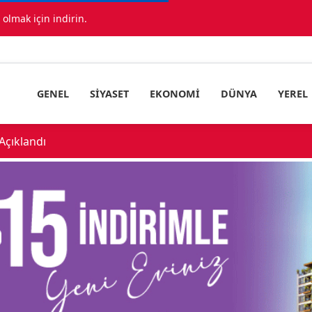
lmak için indirin.
GENEL
SIYASET
EKONOMI
DÜNYA
YEREL
çıklandı