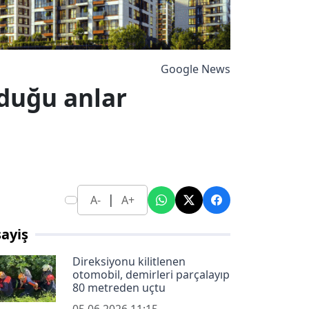
Google News
lduğu anlar
|
A-
A+
ayiş
Direksiyonu kilitlenen
otomobil, demirleri parçalayıp
80 metreden uçtu
05.06.2026 11:15