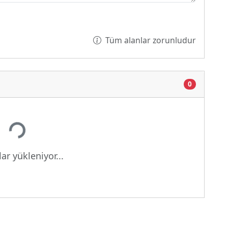
Tüm alanlar zorunludur
0
or...
ar yükleniyor...