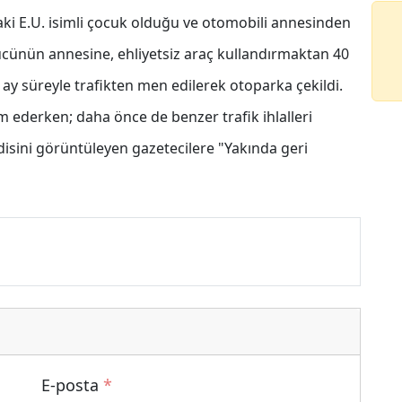
aki E.U. isimli çocuk olduğu ve otomobili annesinden
rücünün annesine, ehliyetsiz araç kullandırmaktan 40
2 ay süreyle trafikten men edilerek otoparka çekildi.
m ederken; daha önce de benzer trafik ihlalleri
ndisini görüntüleyen gazetecilere "Yakında geri
E-posta
*