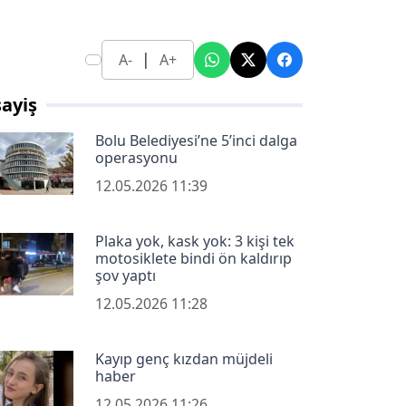
|
A-
A+
ayiş
Bolu Belediyesi’ne 5’inci dalga
operasyonu
12.05.2026 11:39
Plaka yok, kask yok: 3 kişi tek
motosiklete bindi ön kaldırıp
şov yaptı
12.05.2026 11:28
Kayıp genç kızdan müjdeli
haber
12.05.2026 11:26