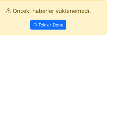
Onceki haberler yuklenemedi.
Tekrar Dene