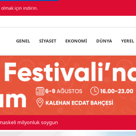
lmak için indirin.
GENEL
SIYASET
EKONOMI
DÜNYA
YEREL
 maskeli milyonluk soygun