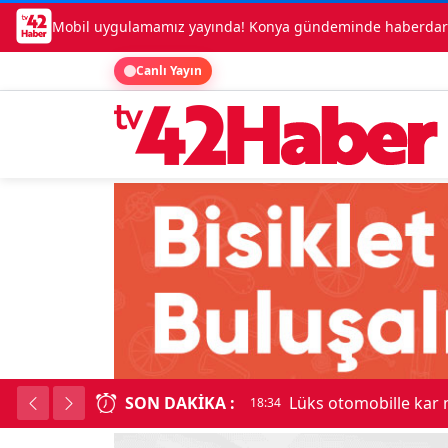
Mobil uygulamamız yayında! Konya gündeminde haberdar o
Canlı Yayın
SON DAKIKA :
Lüks otomobille kar
18:34