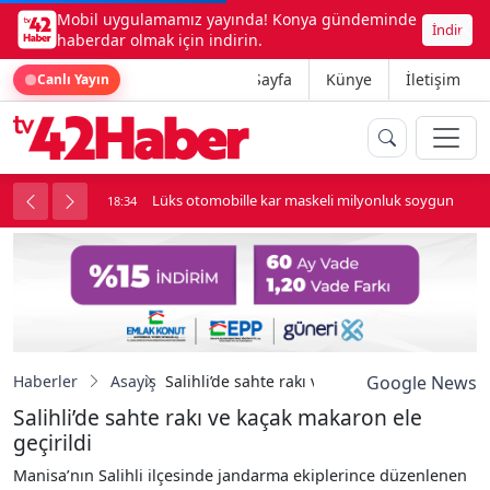
Mobil uygulamamız yayında! Konya gündeminde
İndir
haberdar olmak için indirin.
Ana Sayfa
Künye
İletişim
Canlı Yayın
palı kavga çıktı
Lüks otomobille kar maskeli milyonluk soygun
18:34
Haberler
Asayiş
Salihli’de sahte rakı ve kaçak makaron ele geç
Google News
Salihli’de sahte rakı ve kaçak makaron ele
geçirildi
Manisa’nın Salihli ilçesinde jandarma ekiplerince düzenlenen