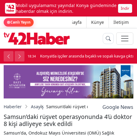
Mobil uygulamamız yayında! Konya gündeminde
İndir
haberdar olmak için indirin.
Ana Sayfa
Künye
İletişim
Canlı Yayın
palı kavga çıktı
Lüks otomobille kar maskeli milyonluk soygun
18:34
Haberler
Asayiş
Samsun’daki rüşvet operasyonunda 4’ü doktor
Google News
Samsun’daki rüşvet operasyonunda 4’ü doktor
8 kişi adliyeye sevk edildi
Samsun’da, Ondokuz Mayıs Üniversitesi (OMÜ) Sağlık