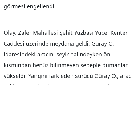
görmesi engellendi.
Olay, Zafer Mahallesi Şehit Yüzbaşı Yücel Kenter
Caddesi üzerinde meydana geldi. Güray Ö.
idaresindeki aracın, seyir halindeyken ön
kısmından henüz bilinmeyen sebeple dumanlar
yükseldi. Yangını fark eden sürücü Güray Ö., aracı
yol kenarına bıraktı. Apar topar araçtan inen
sürücü Güray Ö., çevredekilerden yardım istedi.
Olayın olduğu noktada bulunan Turex Turizm’den
yangın tüpleriyle müdahale başladı. Yangın
dakikalar süren müdahale sonrası daha fazla