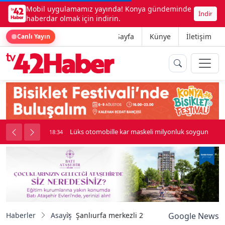
Mobil uygulamamız yayında! Konya gündeminde
İndir
haberdar olmak için indirin.
Ana Sayfa
Künye
İletişim
Canlı Yayın
palı kavga çıktı
Lüks otomobille kar maskeli milyonluk soygun
18:34
Haberler
Asayiş
Şanlıurfa merkezli 21 ilde DEAŞ operasyonu:
Google News