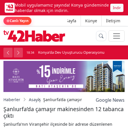
Mobil uygulamamız yayında! Konya gündeminde
İndir
haberdar olmak için indirin.
Ana Sayfa
Künye
İletişim
Canlı Yayın
Konya'da Dev Uyuşturucu Operasyonu
18:34
1
Haberler
Asayiş
Şanlıurfa’da çamaşır makinesinden 12 tabanc
Google News
Şanlıurfa’da çamaşır makinesinden 12 tabanca
çıktı
Şanlıurfa’nın Viranşehir ilçesinde bir adrese düzenlenen