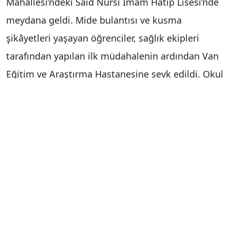
Mahallesi’ndeki Said Nursi İmam Hatip Lisesi’nde
meydana geldi. Mide bulantısı ve kusma
şikâyetleri yaşayan öğrenciler, sağlık ekipleri
tarafından yapılan ilk müdahalenin ardından Van
Eğitim ve Araştırma Hastanesine sevk edildi. Okul
kantininde yapılan denetimlerde son kullanma
tarihi geçmiş herhangi bir ürüne rastlanmadığı,
öğrencilerin dışarıdan da gıda tüketmiş
olabileceği değerlendirildi. Aynı ürünleri tüketen
diğer öğrencilerde herhangi bir belirti
görülmediği belirtildi.
Hastanede tedavileri süren öğrencilerin sağlık