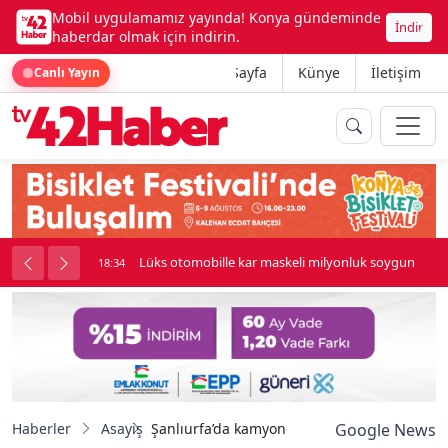
Mobil uygulamamız yayında! Konya gündeminde
İndir
haberdar olmak için indirin.
Ana Sayfa
Künye
İletişim
Canlı Yayın
palı kavga çıktı
Lüks otomobille kar maskeli milyonluk soygun
18:34
Haberler
Asayiş
Şanlıurfa’da kamyonet uçuruma yuvarlandı: 
Google News