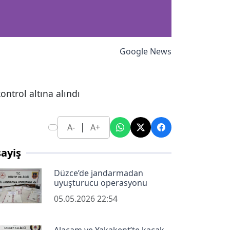
Google News
ontrol altına alındı
|
A-
A+
ayiş
Düzce’de jandarmadan
uyuşturucu operasyonu
05.05.2026 22:54
Alaçam ve Yakakent’te kaçak