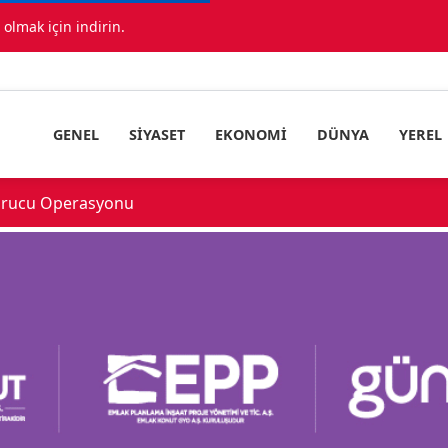
lmak için indirin.
GENEL
SIYASET
EKONOMI
DÜNYA
YEREL
urucu Operasyonu