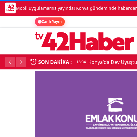
Mobil uygulamamız yayında! Konya gündeminde haberdar o
Canlı Yayın
SON DAKIKA :
Konya'da Dev Uyuşt
18:34