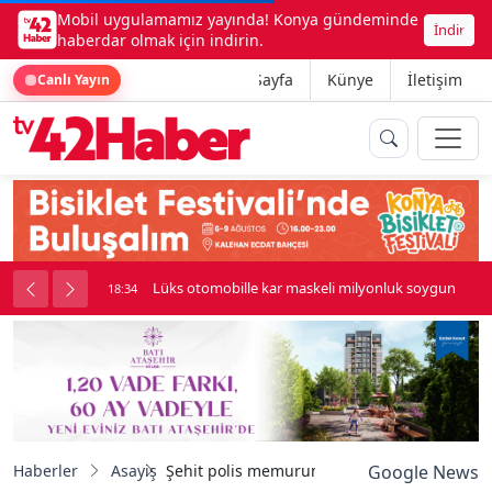
Mobil uygulamamız yayında! Konya gündeminde
İndir
haberdar olmak için indirin.
Ana Sayfa
Künye
İletişim
Canlı Yayın
palı kavga çıktı
Lüks otomobille kar maskeli milyonluk soygun
18:34
Haberler
Asayiş
Şehit polis memurunun adı Mavi Vatan’da ya
Google News