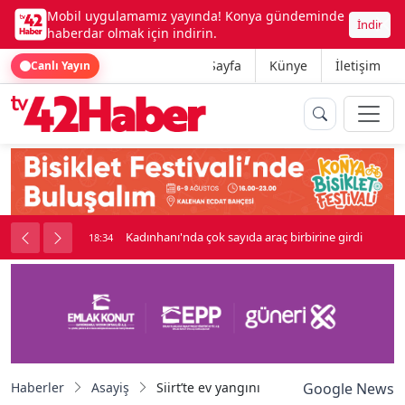
Mobil uygulamamız yayında! Konya gündeminde
İndir
haberdar olmak için indirin.
Ana Sayfa
Künye
İletişim
Canlı Yayın
nluk soygun
Kadınhanı'nda çok sayıda araç birbirine girdi
18:34
Haberler
Asayiş
Siirt’te ev yangını
Google News