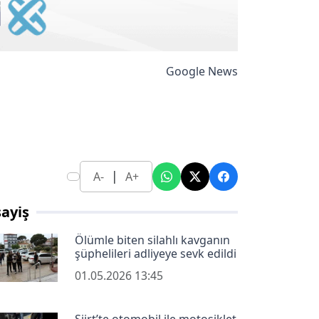
Google News
|
A-
A+
ayiş
Ölümle biten silahlı kavganın
şüphelileri adliyeye sevk edildi
01.05.2026 13:45
Siirt’te otomobil ile motosiklet