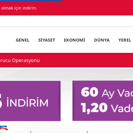
lmak için indirin.
GENEL
SIYASET
EKONOMI
DÜNYA
YEREL
urucu Operasyonu