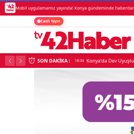
Mobil uygulamamız yayında! Konya gündeminde haberdar o
Canlı Yayın
SON DAKIKA :
Konya'da Dev Uyuşt
18:34