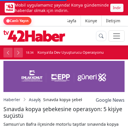
Mobil uygulamamız yayında! Konya gündeminde
İndir
haberdar olmak için indirin.
Ana Sayfa
Künye
İletişim
Canlı Yayın
Konya'da Dev Uyuşturucu Operasyonu
18:34
1
Haberler
Asayiş
Sınavda kopya şebekesine operasyon: 5 kişi
Google News
Sınavda kopya şebekesine operasyon: 5 kişiye
suçüstü
Samsun’un Bafra ilçesinde motorlu taşıtlar sınavında kopya