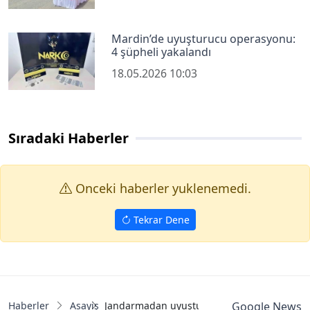
Mardin’de uyuşturucu operasyonu:
4 şüpheli yakalandı
18.05.2026 10:03
Sıradaki Haberler
Onceki haberler yuklenemedi.
Tekrar Dene
Haberler
Asayiş
Jandarmadan uyuşturucuya geçit yok
Google News