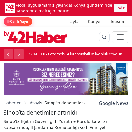
Mobil uygulamamız yayında! Konya gündeminde
İndir
haberdar olmak için indirin.
Ana Sayfa
Künye
İletişim
Canlı Yayın
palı kavga çıktı
Lüks otomobille kar maskeli milyonluk soygun
18:34
Haberler
Asayiş
Sinop’ta denetimler artırıldı
Google News
Sinop’ta denetimler artırıldı
Sinop’ta Eğitim Güvenliği İl Yürütme Kurulu kararları
kapsamında, İl Jandarma Komutanlığı ve İl Emniyet