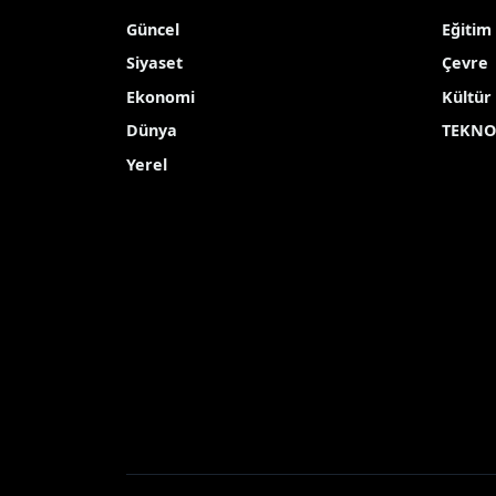
Rus ordusundan Kiev
Rusya ordusunun Ukrayna’nın başkenti Kiev
kaybetti, 26 kişi yaralandı
Yayınlanma Tarihi: 14.11.2025 10:47