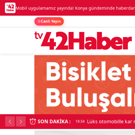
Mobil uygulamamız yayında! Konya gündeminde haberdar o
Canlı Yayın
SON DAKIKA :
Lüks otomobille kar
18:34