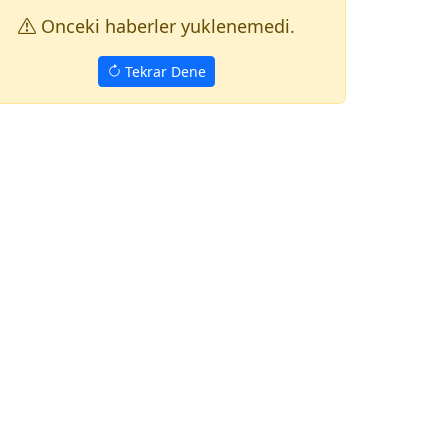
Onceki haberler yuklenemedi.
Tekrar Dene