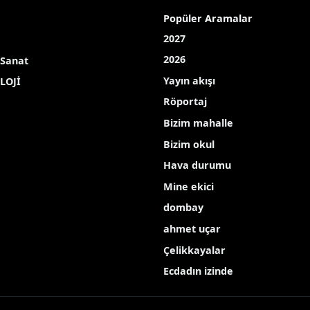
’e yoğun saldırı: 3 ölü, 2
’e füze ve insansız hava araçları (İHA) ile gerçekleştir
As