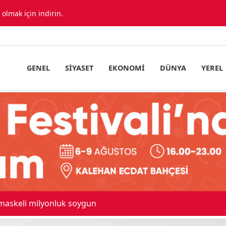
lmak için indirin.
GENEL
SIYASET
EKONOMI
DÜNYA
YEREL
 maskeli milyonluk soygun